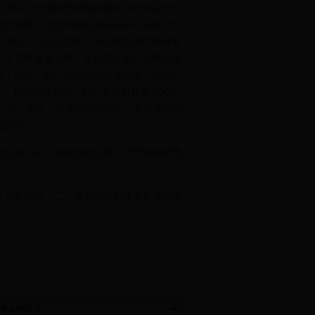
，投保人投保财产保险的基本目的即是分担
进行投保，但是车辆在部分损坏而未低于实
，保险人并未从投保人的全额投保中额外获
车主不再修复车辆，其将获得超过车辆实际
全；因此，对于原告方的车辆损失，应当以
元，被告并无异议。对于车辆拆检费9 000
本一致，并且二次鉴定同样使用了首次鉴定的
以赔偿。
司依法应当在交强险及商业第三者责任险范围
75.67元；二、驳回原告刘玉青的其他诉