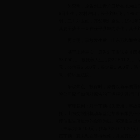
另查明，原告刘玉青户口所在地为山东省
6日出生，农村户口；长子刘庆飞，1996
明，二哥刘玉红，其父亲刘金生，1941年
其妻子孩子一直在茌平县城内居住，其子
再查明，事故发生后，山东万和通物流有
基于上述事实，原告刘玉青认定其因本次事故支
63 090元，被抚养人生活费22 501.2元，
元，公估费6 500元，鉴定费1 900元，
果，特诉至法院。
争议焦点：投保时，原告以新车购置价194
险公司应当如何对原告的车辆损失进行理
审理裁判：对于车辆损失费用，事故发生
托，山东交院旧机动车鉴定苹果有限责任
评估报告所显示的金额为据。鉴定报告显示，涉案
（主车为86 400元，挂车为26 611.
该车辆一直未动在等待维修，并且其投保