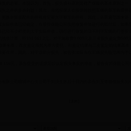
修复的必要。本院认为，首先，损失填补原则是财产保险的基本原则之一
损失之外的多余利益；其次，虽然投保人在投保时按照车辆的新车购置价
，更换全部新配件的价格肯定要大于整车的价格，因此，从普遍范围来讲
其实际价值已经确定，在获得保险公司按照修复价值进行的赔付后，如果
值已经不小程度的大于实际价值，强行进行修复的话不利于车辆的行使安
计算，即103 061.2元。对于施救费9 000元及三者损失鉴定费500
定的结果来看，首次鉴定虽然为单方委托，但鉴定结果与二次鉴定的结果基
重要作用，因此，对于该部分损失，被告依法应当在车辆损失险范围内予
8 116元，原告提交的证据足以认定损失事实的存在，被告安邦保险公
公司聊城中心支公司于判决生效后十日内向原告刘玉青赔偿损失316 4
【
关闭
】