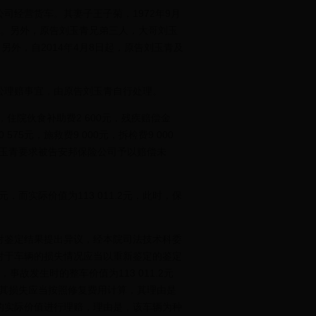
经营货车。其妻子王子菊，1972年9月
户口。另外，原告刘玉青兄弟三人，大哥刘玉
另外，自2014年4月8日起，原告刘玉青及
理赔事宜，由原告刘玉青自行处理。
，住院伙食补助费2 600元，残疾赔偿金
0 575元，施救费9 000元，拆检费9 000
。原告刘玉青要求被告安邦保险公司予以赔偿未
而实际价值为113 011.2元，此时，保
鉴定结果提出异议，经本院司法技术科委
对于车辆的损失情况应当以重新鉴定的鉴定
，事故发生时的整车价值为113 011.2元
告方认为其损失应当按照修复费用计算，其理由是
的实际价值进行理赔，理由是，该车辆为种