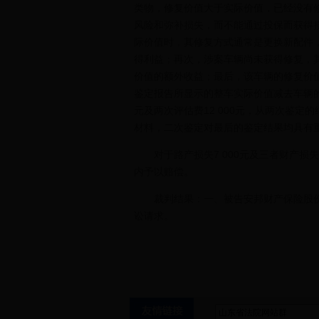
类物，修复价值大于实际价值，已经没有
风险和弥补损失，而不能通过投保而获得
际价值时，其修复方式通常是更换新配件
得利益；再次，涉案车辆尚未获得修复，
价值的额外收益；最后，该车辆的修复价
鉴定报告所显示的整车实际价值减去车辆的残值
元及两次评估费12 000元，从两次鉴
材料，二次鉴定对最后的鉴定结果均具有
对于路产损失7 000元及三者财产损失
内予以赔偿。
裁判结果：一、被告安邦财产保险股份有限
讼请求。