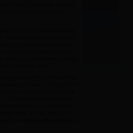
计免赔（主车保险金额为1 000 000
险及不计免赔（保险金额为300 000
严爱军驾驶的冀DM4095-冀D2A49
伤、两车及交通设施和建筑材料不同程度受
当日，原告刘玉青因病情较重被送往邯郸市
59元。于2016年6月8日在聊城市东昌府区人
十级伤残，误工期限为150天，护理期限
青在门诊检查缴费797.38元。
北天元保险公估有限公司对原告方车辆鲁
，胡艳军的损失为8 116元，同时原告支付评
损失8 116元，其自己的车辆至今未进行修
托，山东交院旧机动车鉴定评估有限责任公
价值为113 011.2元（主车为86 400
支出评估费6 000元。对于第三者的损失评估，
毁损公路，向永年县公路交通综合执法站赔偿