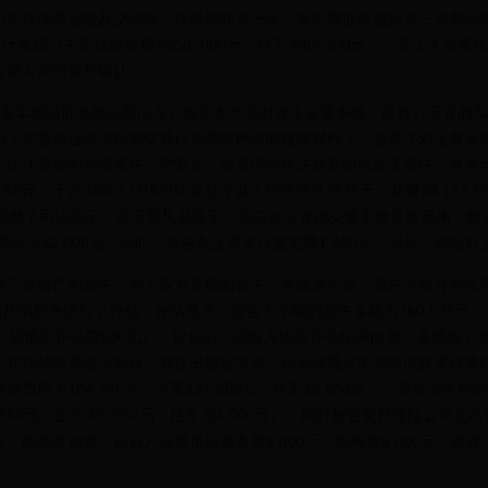
处投保商业险及交强险，保险期间为一年。其中商业险包括第三者责任险及不
计免赔（主车保险金额为225 000元，挂车为69 300元），车上人员责任
投保人声明盖章确认。
案车辆沿邯临线由西向东行驶至永年县时发生交通事故。原告刘玉青的车辆撞上
到了交通综合执法站的交通设施和胡艳军的建筑材料上，造成了刘玉青受
负此次事故的全部责任，严爱军、交通综合执法站及胡艳军无责任。事发
58元。于2016年12月6日转至茌平县人民医院住院25天，花费34 177.
等做了司法鉴定。鉴定意见书显示，原告刘玉青因交通事故导致受伤，构成
用为12 000元。同时，原告刘玉青支付鉴定费1 900元。另外，原告刘玉
者财产的损失。关于双方车辆的损失，事故发生后，原告方单方委托河
艳军的货物损失进行了评估，评估显示，原告方车辆的损失金额为160 575元
00元，胡艳军评估费500元）。评估后，原告方依照评估结果向第三者赔偿了
上述评估结果提出异议，并提出鉴定申请，此后经通过本院司法技术科委
154 280元（主车127 650元，挂车26 630元），事故发生时的整车
9 950元（主车为5 950元，挂车为4 000元），同时被告安邦保险公司
，因事故施救，原告方花费吊运服务费9 000元，拆检费9 000元。因