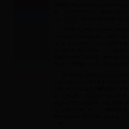
流有限公司为上述车辆在被告安邦保险公司
元，挂车为150 000元），车辆损失险及不
元）。投保人山东万和通物流有限公司在
2015年12月05日，原告刘玉青驾驶涉
挂号车辆并导致该车辆侧翻，侧翻后又撞
损。事后，经交警部门认定，原告刘玉青
第一医院进行救治，住院一天，花费6 814.
民医院拍片检查花费88元，并对伤残误工
为60天，营养期限为75天，骨折钢板取出费
因本案事故，同样造成了双方车辆及第三
P71776/鲁PL777挂号车及第三者胡
估费6 500元（原告方车辆评估费6 0
复。庭审过程中，被告安邦保险公司对于
司出具鉴定评估报告认定，原告方车辆的维修费用为
元，挂车为26 611.20元），整车残值为
安邦保险公司并未提出重新鉴定申请。此外
7 000元。