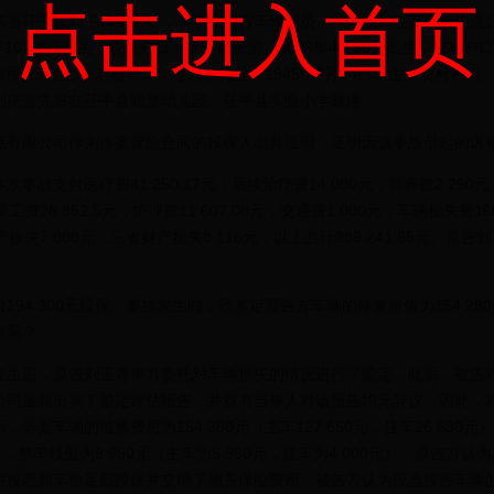
点击进入首页
茌平县韩屯镇罗西村，其职业为货车驾驶员，一直挂靠在万和通物流公司
年10月8日出生，农村户口；次子刘庆游，2009年4月30日出生，农村
3月6日出生， 农村户口；母亲李秀兰，1945年3月14日出生，农村户口。
刘庆游先后在茌平县聪慧幼儿园、茌平县实验小学就读。
限公司作为涉案保险合同的投保人出具证明，证明因该事故引起的诉讼
付医疗费41 250.17元，后续治疗费14 000元，营养费2 250元
误工费28 852.5元，护理费11 607.08元，交通费1 000元，车辆损失费16
路产损失7 000元，三者财产损失8 116元，以上共计389 241.95元
 300元投保。事故发生时，经鉴定原告方车辆的修复价值为154 280元，
赔呢？
后，原告刘玉青单方委托对车辆损失的情况进行了鉴定，此后，被告对
公司重新出具了鉴定评估报告，并双方当事人对该报告均无异议。因此，
车辆的维修费用为154 280元（主车127 650元，挂车26 630元）
20元），整车残值为9 950元（主车为5 950元，挂车为4 000元）。原
时按照新车价足额投保并交纳了相关保险费用。被告方认为应当按照车辆