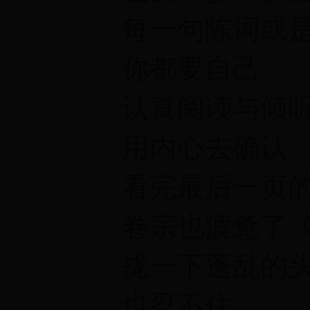
每一句陈词或
你都要自己
认真阅读与倾
用内心去确认
看完最后一页
卷宗也疲惫了 
拢
一下蓬乱的
也忍不住