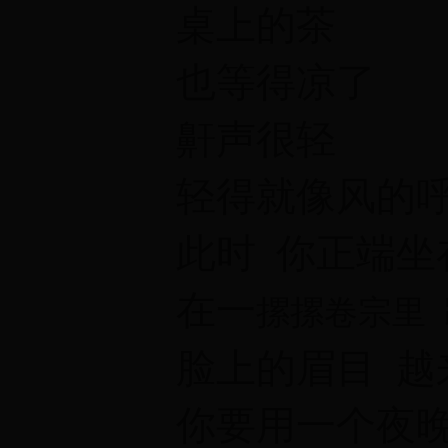
桌上的茶
也等得凉了
鼾声很轻
轻得就像风的
此时 你正端坐
在一
摞摞卷宗里 
脸上的眉目 越
你要用一个夜