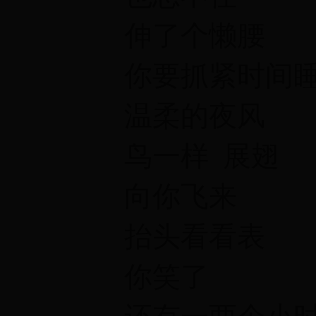
伸了个懒腰
你要抓紧时间
温柔的夜风
鸟一样 展翅
向你飞来
抬头看看表
你笑了