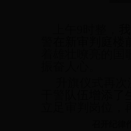
上午9时整，
我
警
在新审判庭楼
着雄壮嘹亮的国
振奋人心。
升旗仪式再次激
干警
队伍增添了
立足审判岗位，
召开纪律