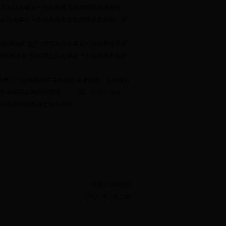
万元且当事人一方住所地不在本辖区或者涉外、
元且当事人一方住所地不在本辖区或者涉外、涉
讼标的额不低于
200
万元且当事人一方住所地不在
标的额不低于
100
万元且当事人一方住所地不在本
当事人一方住所地不在本辖区或者涉外、涉港澳台
般由基层人民法院管辖。
四、
对重大疑难、
人民法院报请决定由其审理。
最高人民法院

二
00
八年二月三日