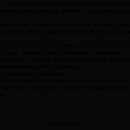
院，可管辖诉讼标的额不低于
800
万元的第一审民商事案件，以及诉讼标的额不低于
300
院可管辖诉讼标的额不低于
500
万元的第一审民商事案件，以及诉讼标的额不低于
200
万
城市中级人民法院，可管辖诉讼标的额不低于
300
万元的第一审民商事案件，以及诉
。其他中级人民法院可管辖诉讼标的额不低于
200
万元的第一审民商事案件，以及诉讼
辖诉讼标的额不低于
100
万元的第一审民商事案件，以及诉讼标的额不低于
50
万元且
庭、物业服务、人身损害赔偿、交通事故、劳动争议等案件，以及群体性纠纷案件，一
依照
民事诉讼法
第
三十九条
的规定，由上级人民法院自行决定由其审理，或者根据下级
辖的涉外民商事案件和知识产权案件，按现行规定执行。
标准，参照当地同级地方人民法院标准执行。
定适当高于本通知的标准。对于辖区内贫困地区的中级人民法院，可以适当降低标准。
标准应当于
2008
年
3
月
5
日前报我院批准。未经批准的，不得作为确定级别管辖的依据。
我院。
最高人民法院公告