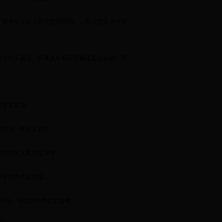
，请求由上级人民法院管辖的，人民法院应当按照
应当作出裁定。当事人对裁定不服提起上诉的，第
院交其审理。
院应当一并作出裁定。
管辖权的人民法院审理。
法审理并作出裁定。
误的，可以依职权裁定撤销。