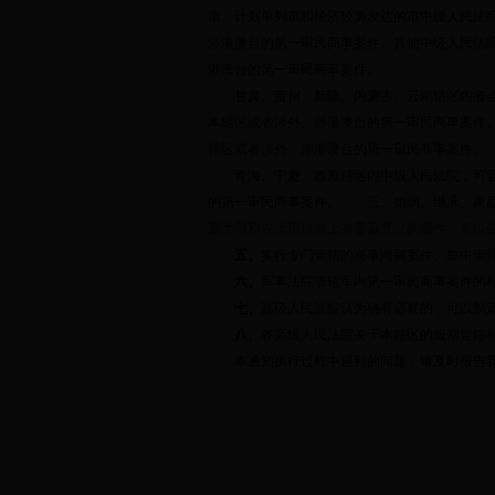
市、计划单列市和经济较为发达的市中级人民法
涉港澳台的第一审民商事案件。其他中级人民法
港澳台的第一审民商事案件。
甘肃、贵州、新疆、内蒙古、云南辖区内省会
本辖区或者涉外、涉港澳台的第一审民商事案件
辖区或者涉外、涉港澳台的第一审民商事案件。
青海、宁夏、西藏辖区内中级人民法院，可管
的第一审民商事案件。
三、
婚姻、继承、家
新类型和在适用法律上有普遍意义的案件，可以
五、
实行专门管辖的海事海商案件、集中管
六、
军事法院管辖军内第一审民商事案件的
七、
高级人民法院认为确有必要的，可以制
八、
各高级人民法院关于本辖区的级别管辖
本通知执行过程中遇到的问题，请及时报告