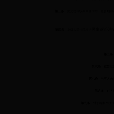
第三条
提交答辩状期间届满后，原告增加诉
民事诉讼法
第四条
上级人民法院根据
第五条
第六条
被告以受
第七条
当事人未依
第八条
对人民
第九条
对于将案件移送