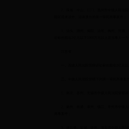
2
、珠海、中山、江门、惠州市中级人民法院
辖区或者涉外、涉港澳台的第一审民商事案件；
3
、汕头、潮州、揭阳、汕尾、梅州、河源、
讼标的额在
2
亿元以下
1000
万元以上且当事人一方
江苏省
一、
高级人民法院管辖诉讼标的额在
2
亿元以
二、
中级人民法院管辖下列第一审民商事案
1
、南京、苏州、无锡市中级人民法院管辖诉
2
、扬州、南通、泰州、镇江、常州市中级人
商事案件；
3
、连云港、盐城、徐州、淮安市中级人民法