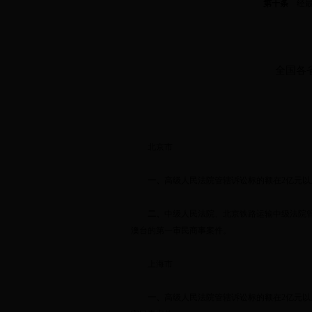
第十条
经最
全国各
北京市
一、
高级人民法院管辖诉讼标的额在
2
亿元以
二、
中级人民法院、北京铁路运输中级法院
澳台的第一审民商事案件。
上海市
一、
高级人民法院管辖诉讼标的额在
2
亿元以