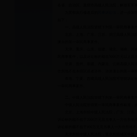
各省、自治区、直辖市高级人民法院，解放军军
为贯彻执行修改后的
民事诉讼法
，进一步加
如下：
一、
高级人民法院管辖下列第一审民商事案
北京、上海、广东、江苏、浙江高级人民法院
澳台的第一审民商事案件。
天津、重庆、山东、福建、湖北、湖南、河南、
民商事案件，以及诉讼标的额在
5000
万元以上且
甘肃、贵州、新疆、内蒙古、云南高级人民法
住所地不在本辖区或者涉外、涉港澳台的第一审
青海、宁夏、西藏高级人民法院可管辖诉讼
一审民商事案件。
二、
中级人民法院管辖下列第一审民商事案
中级人民法院管辖第一审民商事案件标准，由
北京、上海所辖中级人民法院，广东、江苏、
诉讼标的额不低于
2000
万元且当事人一方住所地
诉讼标的额不低于
800
万元且当事人一方住所地不
天津所辖中级人民法院，重庆所辖城区中级人民