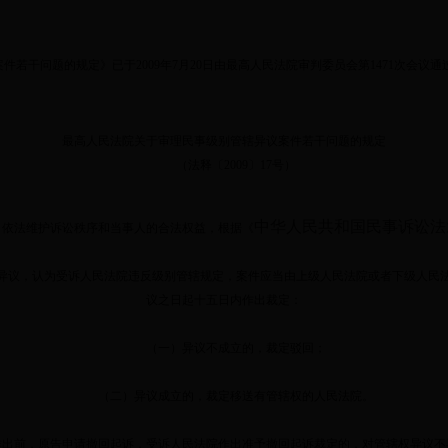
件若干问题的规定》已于
2009
年
7
月
20
日由最高人民法院审判委员会第
1471
次会议通
最高人民法院关于审理民事级别管辖异议案件若干问题的规定
（法释〔
2009
〕
17
号）
中华人民共和国民事诉讼法
依法维护诉讼秩序和当事人的合法权益，根据《
议，认为受诉人民法院违反级别管辖规定，案件应当由上级人民法院或者下级人民
议之日起十五日内作出裁定：
（一）异议不成立的，裁定驳回；
（二）异议成立的，裁定移送有管辖权的人民法院。
出前，原告申请撤回起诉，受诉人民法院作出准予撤回起诉裁定的，对管辖权异议不