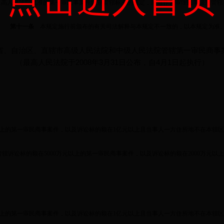
高人民法院批准的第一审民事案件级别管辖标准的规定，应当作为审理民事级别管辖
第十一条
本规定施行前颁布的有关司法解释与本规定不一致的，以本规定为准
省、自治区、直辖市高级人民法院和中级人民法院管辖第一审民商事
（最高人民法院于
2008
年
3
月
31
日公布，自
4
月
1
日起执行）
上的第一审民商事案件，以及诉讼标的额在
1
亿元以上且当事人一方住所地不在本辖区
管辖诉讼标的额在
5000
万元以上的第一审民商事案件，以及诉讼标的额在
2000
万元以上
上的第一审民商事案件，以及诉讼标的额在
1
亿元以上且当事人一方住所地不在本辖区