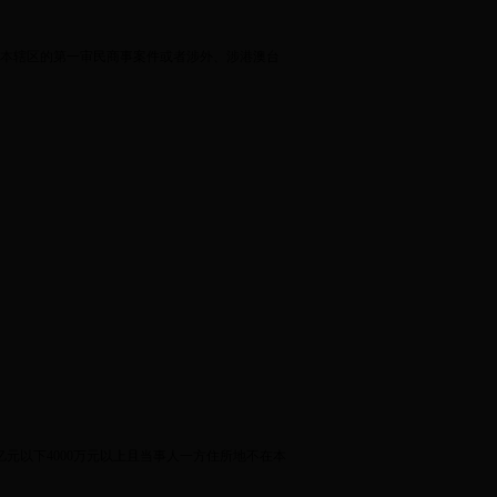
本辖区的第一审民商事案件或者涉外、涉港澳台
亿元以下
4000
万元以上且当事人一方住所地不在本