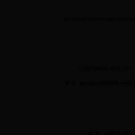
最高人民法院《关于审理民事级别管辖异议案
为正确审理民事级别管辖异议案件，
第一条
被告在提交答辩状期间提出管辖权异
第二条
在管辖权异议裁定作