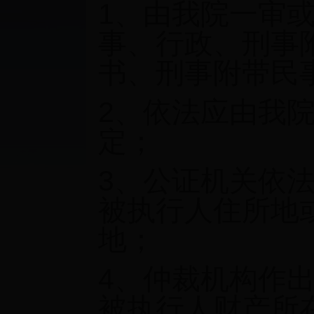
1
、由我院一审
事、行政、刑事
书、刑事附带民
2
、依法应由我
定；
3
、公证机关依
被执行人住所地
地；
4
、仲裁机构作
被执行人财产所