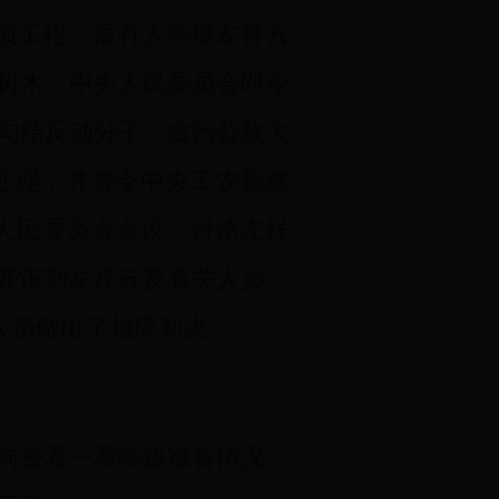
这项工程。后有人举报左祥云
树木。中央人民委员会即令
勾结反动分子、贪污公款大
候处理，并责令中央工农检察
持人民委员会会议，讨论左祥
公开审判左祥云及有关人员。
人员做出了相应判决。
提前去看一看晚饭准备情况。