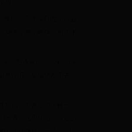
不可。
就餐时，毛泽东只吃了点面
起烟来，整个晚饭只用了半
来。毛泽东说：“今晚的菜
，如果你们一层层仿效下去，
过东北，主要是想了解一下
阳一看，这里比哈尔滨还厉
完的烟头往烟罐里一捻，愤愤