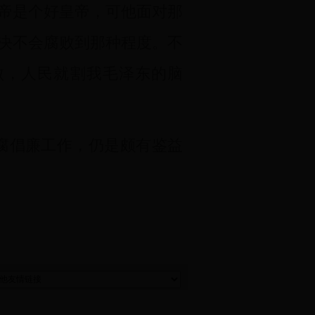
帝是个好皇帝，可他面对那
决不会腐败到那种程度。不
败，人民就割我毛泽东的脑
腐倡廉工作，仍是颇有鉴益