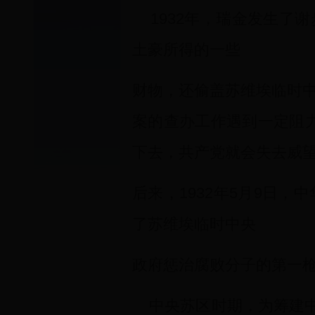
1932年，瑞金发生了谢
土豪所得的一些
财物，还偷盖苏维埃临时
案的查办工作遇到一定阻
下去，共产党就会失去威望
后来，1932年5月9日
了苏维埃临时中央
政府惩治腐败分子的第一
中央苏区时期，为筹建中