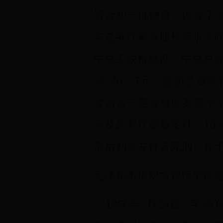
资金和一批物资，设立了“
与总务厅事务股长管水才
中央工农检察部、中央总
洋246．7元、盗窃公章
委员会一定要将此案查个水
云及总务厅腐败案件。19
最后判决左祥云死刑，并于
毛泽东不但对贪官污吏嫉
1950年2月28日，毛