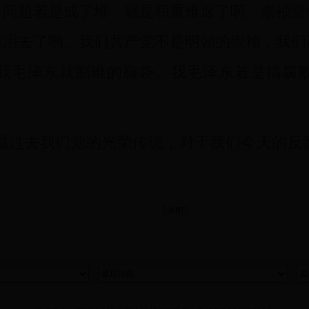
。问题若是成了堆，就是积重难返了啊。崇祯皇
抹泪去了哟。我们共产党不是明朝的崇祯，我们
我毛泽东就割谁的脑袋。我毛泽东若是搞腐
过去我们党的光荣传统，对于我们今天的反
【
关闭
】