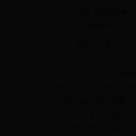
地说：“你们要做刘宗敏
斗，你们应做表率!”
此外，解放初开展“三反”
山、张子 善，在全国引起
毛泽东有一次谈到腐败时
有功之臣也是万般无奈。
不张，国之不国。如果一
天下一定大乱，老百姓一
过，杀他们两个，就是救