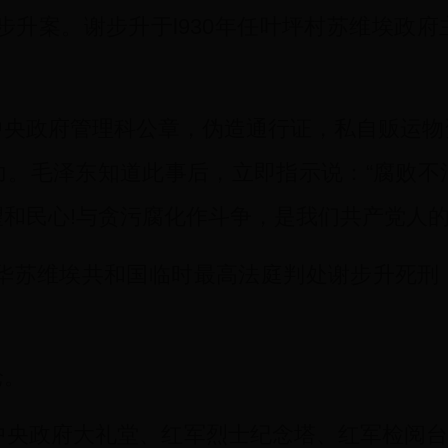
步升案。谢步升于l930年任叶坪村苏维埃政
中央政府管理科公章，伪造通行证，私自贩运物
力。毛泽东知道此事后，立即指示说：“腐败不
和民心!与贪污腐化作斗争，是我们共产党人的
，中华苏维埃共和国临时最高法庭判处谢步升死
枪。
央政府大礼堂、红军烈士纪念塔、红军检阅台等