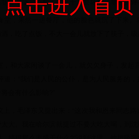
点击进入首页
菜非常丰盛，心想：这么干，要坏事，非挨批评
堂，果然一进餐厅，他的脸色就沉了下来。
萄酒，吃了点饭，不大一会儿就放下了筷子，吸
，和大家闲谈了一会儿，就欠欠身子，发起言
评道：“我们是人民的公仆，是为人民服务的
将会有什么影响?”
上，毛泽东又提出来：“这次我和恩来同志路
费太大。我在哈尔滨就提过不要大吃大喝，到沈
，搞得那么丰盛干什么?”说到这里，他把吸