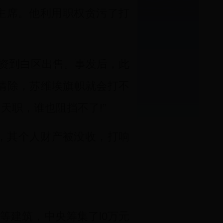
府主席。他利用职权贪污了打
资到白区出售。事发后，此
清除，苏维埃旗帜就会打不
天职，谁也阻挡不了!”
刑，其个人财产被没收，打响
建筑，中央筹集了l0万元