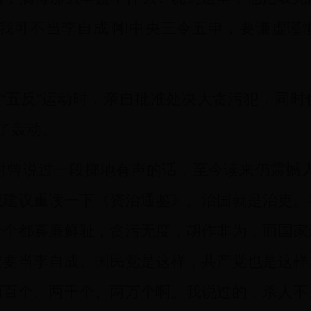
，我可不当李自成啊!中央三令五申，要谦虚谨
、“五反”运动时，亲自批准处决大贪污犯，同
了轰动。
曾说过一段掷地有声的话，至今读来仍震撼人
我建议重读一下《资治通鉴》。治国就是治吏。
个个都寡廉鲜耻，贪污无度，胡作非为，而国家
定要当李自成。国民党是这样，共产党也是这样
两百个、两千个、两万个啊。我说过的，杀人不