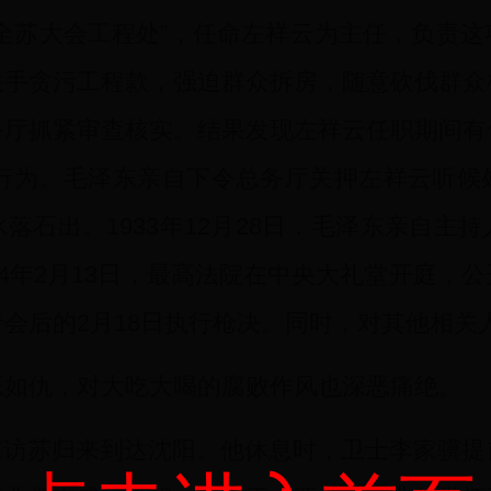
全苏大会工程处”，任命左祥云为主任，负责
联手贪污工程款，强迫群众拆房，随意砍伐群众
务厅抓紧审查核实。结果发现左祥云任职期间有
等行为。毛泽东亲自下令总务厅关押左祥云听
落石出。1933年12月28日．毛泽东亲自主
34年2月13日，最高法院在中央大礼堂开庭，
会后的2月18日执行枪决。同时，对其他相关
恶如仇，对大吃大喝的腐败作风也深恶痛绝。
泽东访苏归来到达沈阳。他休息时，卫士李家骥