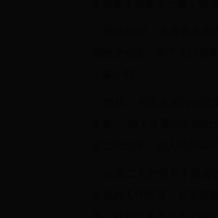
李家骥走进食堂一看，饭
晚饭时间，毛泽东来到食
前的空心菜，喝了几口葡
个多小时。
饭后，毛泽东来到会议室
太多。”他又语重心长地批
这么吃起来，在人民群众中
在第二天的领导干部会议
东北的工作情况，发现浪
害。我和恩来不是为了吃喝