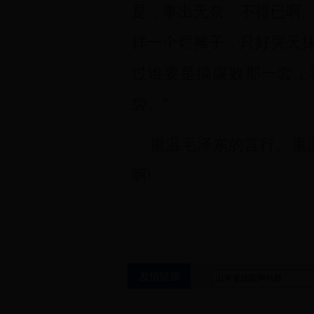
是，事出无奈，不得已啊
样一个烂摊子，只好哭天
过谁要是搞腐败那一套，
袋。”
重温毛泽东的言行、重温
啊!