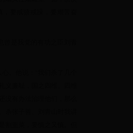
慎，要戒骄戒躁，要艰苦奋
时也曾是我党的有功之臣刘青
心。他说：“我们杀了几个
礼义廉耻，国之四维。四维
还没有办法治理他们，那么
。杀张子善、刘青山时我讲
是割韭菜，要慎之又慎。但