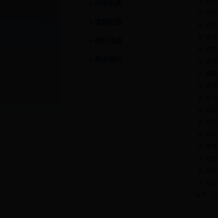
法官
内设机构
关尹
管辖范围
人民
奢靡
辖区法庭
别拿
联系我们
格局
麒麟
老课
留住
这笔
利用
这笔
奢靡
收受
别拿
收买
首页
上